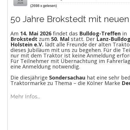
2026
(
2698 x gelesen
)
50 Jahre Brokstedt mit neue
Am
14. Mai 2026
findet das
Bulldog-Treffen
in
Brokstedt
zum
50. Mal
statt. Der
Lanz-Bulldog
Holstein e.V.
lädt alle Freunde der alten Trakto
dieses Jubiläum mit uns zu begehen. Für die T
nur mit dem Traktor ist keine Anmeldung erford
Für Teilnehmer mit Übernachtung im Fahrerlag
eine Anmeldung notwendig.
Die diesjährige
Sondersachau
hat eine sehr be
Traktormarke zu Thema – die Kölner Marke
De
Mehr Infos...