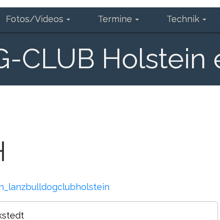
Fotos/Videos
Termine
Technik
CLUB Holstein e
H
h_lanzbulldogclubholstein
kstedt