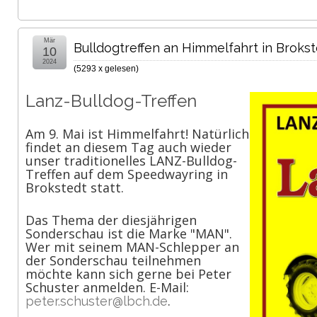
Mär
Bulldogtreffen an Himmelfahrt in Broks
10
2024
(
5293 x gelesen
)
Lanz-Bulldog-Treffen
Am 9. Mai ist Himmelfahrt! Natürlich
findet an diesem Tag auch wieder
unser traditionelles LANZ-Bulldog-
Treffen auf dem Speedwayring in
Brokstedt statt.
Das Thema der diesjährigen
Sonderschau ist die Marke "MAN".
Wer mit seinem MAN-Schlepper an
der Sonderschau teilnehmen
möchte kann sich gerne bei Peter
Schuster anmelden. E-Mail:
.
peter.schuster@lbch.de