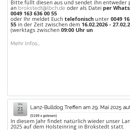
Bitte füllt diesen aus und sendet ihn entweder 
an
oder als Datei
per What
brokstedt@lbch.de
0049 163 636 00 55
oder Ihr meldet Euch
telefonisch
unter
0049 16
55
in der Zeit zwischen dem
16.02.2026 - 27.02.
(werktags zwischen
09:00 Uhr un
Mehr Infos...
Mär
Lanz-Bulldog Treffen am 29. Mai 2025 a
21
2025
(
5199 x gelesen
)
In diesem Jahr findet natürlich wieder unser L
2025 auf dem Holsteinring in Brokstedt statt.