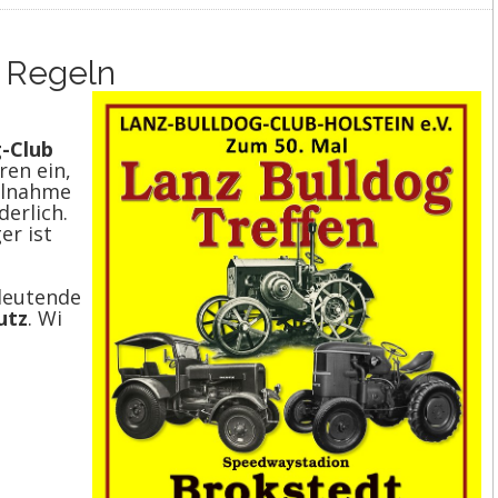
n Regeln
-Club
ren ein,
eilnahme
erlich.
er ist
deutende
utz
. Wi